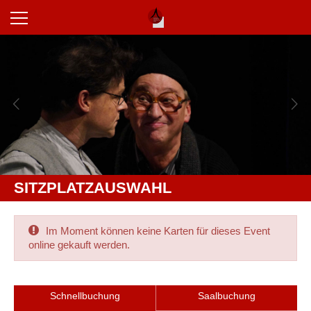
SITZPLATZAUSWAHL
Im Moment können keine Karten für dieses Event
online gekauft werden.
Schnellbuchung
Saalbuchung